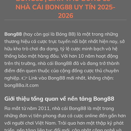
NHÀ CÁI BONG88 UY TÍN 2025-
2026
Bong88
(hay còn gọi là Bóng 88) là một trong những
thương hiệu cá cược trực tuyến nổi bật nhất hiện nay, sở
hữu kho trò chơi đa dạng, tỷ lệ cược minh bạch và hệ
thống bảo mật hàng đầu. Với hơn 10 năm hoạt động
trên thị trường, nhà cái Bong88 đã và đang trở thành
điểm đến quen thuộc của cộng đồng cược thủ chuyên
nghiệp. 👉 Link vào Bong88 mới nhất, không chặn:
bong88a.it.com
Giới thiệu tổng quan về nền tảng Bong88
Ra mắt từ năm 2011, nhà cái Bong88 là một trong
những đơn vị tiên phong đưa cá cược online đến gần hơn
với người chơi Việt Nam. Trải qua hơn một thập kỷ phát
triển, nền tảng liên tục đổi mới, cập nhật công nghệ và