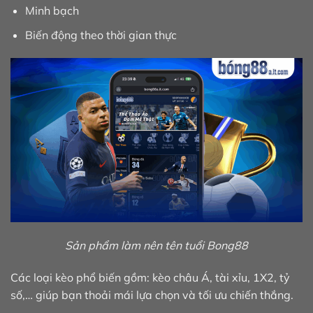
Minh bạch
Biến động theo thời gian thực
Sản phẩm làm nên tên tuổi Bong88
Các loại kèo phổ biến gồm: kèo châu Á, tài xỉu, 1X2, tỷ
số,… giúp bạn thoải mái lựa chọn và tối ưu chiến thắng.