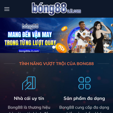
Bỏ
qua
nội
dung
TÍNH NĂNG VƯỢT TRỘI CỦA BONG88
Nhà cái uy tín
Sản phẩm đa dạng
Bong88 là thương hiệu
Bong88 cung cấp đa dạng