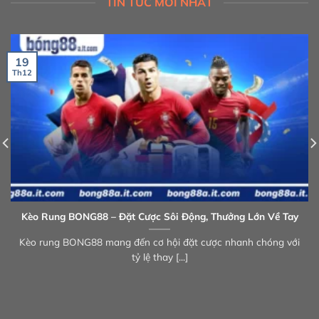
TIN TỨC MỚI NHẤT
19
Th12
Kèo Rung BONG88 – Đặt Cược Sôi Động, Thưởng Lớn Về Tay
Kèo rung BONG88 mang đến cơ hội đặt cược nhanh chóng với
tỷ lệ thay [...]