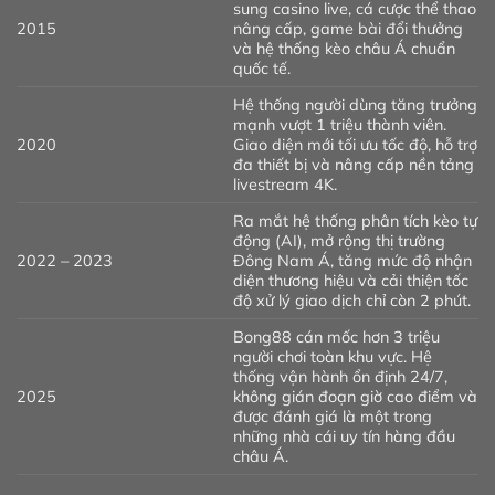
sung casino live, cá cược thể thao
2015
nâng cấp, game bài đổi thưởng
và hệ thống kèo châu Á chuẩn
quốc tế.
Hệ thống người dùng tăng trưởng
mạnh vượt 1 triệu thành viên.
2020
Giao diện mới tối ưu tốc độ, hỗ trợ
đa thiết bị và nâng cấp nền tảng
livestream 4K.
Ra mắt hệ thống phân tích kèo tự
động (AI), mở rộng thị trường
2022 – 2023
Đông Nam Á, tăng mức độ nhận
diện thương hiệu và cải thiện tốc
độ xử lý giao dịch chỉ còn 2 phút.
Bong88 cán mốc hơn 3 triệu
người chơi toàn khu vực. Hệ
thống vận hành ổn định 24/7,
2025
không gián đoạn giờ cao điểm và
được đánh giá là một trong
những nhà cái uy tín hàng đầu
châu Á.