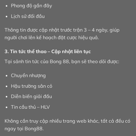
Phong độ gần đây
Lịch sử đối đầu
Thông tin được cập nhật trước trận 3 – 4 ngày, giúp
người chơi lên kế hoạch đặt cược hiệu quả.
3. Tin tức thể thao – Cập nhật liên tục
Tại sảnh tin tức của Bong 88, bạn sẽ theo dõi được:
Chuyển nhượng
Hậu trường sân cỏ
Diễn biến giải đấu
Tin cầu thủ – HLV
Không cần truy cập nhiều trang web khác, tất cả đều có
ngay tại Bong88.