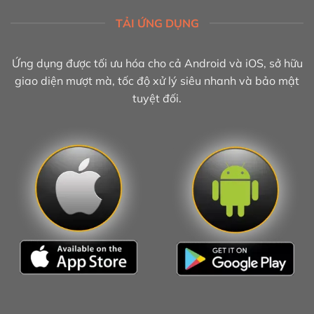
TẢI ỨNG DỤNG
Ứng dụng được tối ưu hóa cho cả Android và iOS, sở hữu
giao diện mượt mà, tốc độ xử lý siêu nhanh và bảo mật
tuyệt đối.