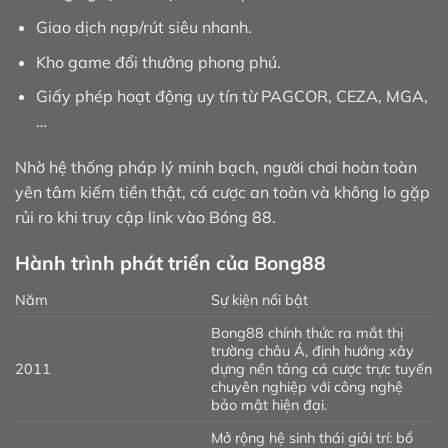
Giao dịch nạp/rút siêu nhanh.
Kho game đổi thưởng phong phú.
Giấy phép hoạt động uy tín từ PAGCOR, CEZA, MGA,
…
Nhờ hệ thống pháp lý minh bạch, người chơi hoàn toàn
yên tâm kiếm tiền thật, cá cược an toàn và không lo gặp
rủi ro khi truy cập link vào Bóng 88.
Hành trình phát triển của Bong88
Năm
Sự kiện nổi bật
Bong88 chính thức ra mắt thị
trường châu Á, định hướng xây
2011
dựng nền tảng cá cược trực tuyến
chuyên nghiệp với công nghệ
bảo mật hiện đại.
Mở rộng hệ sinh thái giải trí: bổ