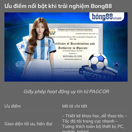
Ưu điểm nổi bật khi trải nghiệm Bong88
Giấy phép hoạt động uy tín từ PAGCOR
Ưu điểm
Mô tả chi tiết
– Thiết kế khoa học, dễ thao tác –
Tốc độ tải trang cực nhanh –
Giao diện tối ưu, hiện đại
Tương thích toàn bộ thiết bị: PC,
mobile, tablet